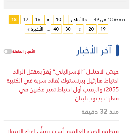
صفحة 18 من 49
« الأولى
...
10
«
16
17
18
19
20
»
30
40
...
الأخيرة »
آخر الأخبار
الأخبار العاجلة
جيش الاحتلال “الإسرائيلي” يُقرّ بمقتل الرائد
احتياط هارئيل بيرنستوك (قائد سرية في الكتيبة
2855) والرقيب أول احتياط تمير فكنين في
معارك بجنوب لبنان
منذ 32 دقيقة
منظمة الصحة العالمية: أسرع تفشٍّ لوباء الإيبولا