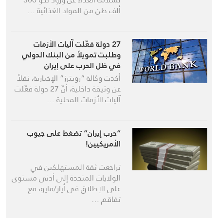
ألف طن من المواد الغذائية …
27 دولة فعّلت آليات الأزمات
وطلبت تمويلاً من البنك الدولي
في ظل الحرب على إيران
أكدت وكالة “رويترز” الإخبارية، نقلاً
عن وثيقة داخلية، أنّ 27 دولة فعّلت
آليات الأزمات المحلية …
“حرب إيران” تضغط على جيوب
الأمريكيين!
تراجعت ثقة المستهلكين في
الولايات المتحدة إلى أدنى مستوى
على الإطلاق في أيار/مايو، مع
تفاقم …