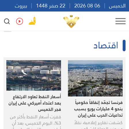
الخميس
06 08 2026
22 صفر 1448
بيروت
08:18
Ar
En
Fr
Es
اقتصاد
أسعار النفط تعاود الارتفاع
فرنسا تجمّد إنفاقاً حكومياً
بعد اعتداء أميركي على إيران
بنحو 4 مليارات يورو بسبب
فجر الخميس
تداعيات الحرب على إيران
قفزت أسعار النفط بأكثر من
كشفت تقارير إعلامية، نقلاً
3%، اليوم الخميس، بعد أن
عن وزير الدولة للشؤون