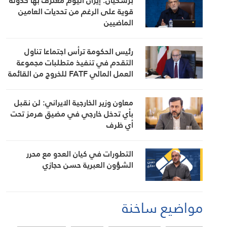
بزشكيان: إيران اليوم معترف بها كدولة
قوية على الرغم من تحديات العامين
الماضيين
رئيس الحكومة ترأس اجتماعا تناول
التقدم في تنفيذ متطلبات مجموعة
العمل المالي FATF للخروج من القائمة
الرمادية
معاون وزير الخارجية الايراني: لن نقبل
بأي تدخل خارجي في مضيق هرمز تحت
أي ظرف
التطورات في كيان العدو مع محرر
الشؤون العبرية حسن حجازي
مواضيع ساخنة