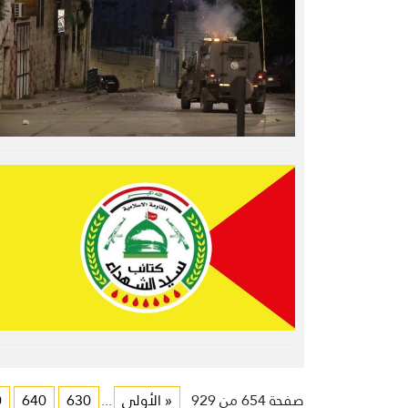
صفحة 654 من 929
« الأولى
...
630
640
0