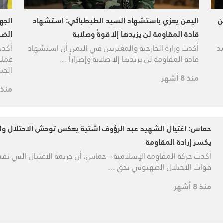
ن
اليمن يعزي باستشهاد السيد الطبطبائي: استشهاد
الجه
قادة المقاومة لن يزيدها إلا قوةً وصلابة
الضف
د
أكدت وزارة الخارجية والمغتربين في اليمن أن استشهاد
أكدت
قادة المقاومة لن يزيدها إلا صلابة وإصراراً …
عملي
الجس
منذ 8 أشهر
منذ 8 أشهر
حماس: اغتيال الشهيد عبد الرؤوف اشتية يعكس توحش الاحتلال ول
يكسر إرادة المقاومة
أكدت حركة المقاومة الإسلامية – حماس، أن جريمة الاغتيال التي نفذ
قوات الاحتلال الصهيوني بحق …
منذ 8 أشهر