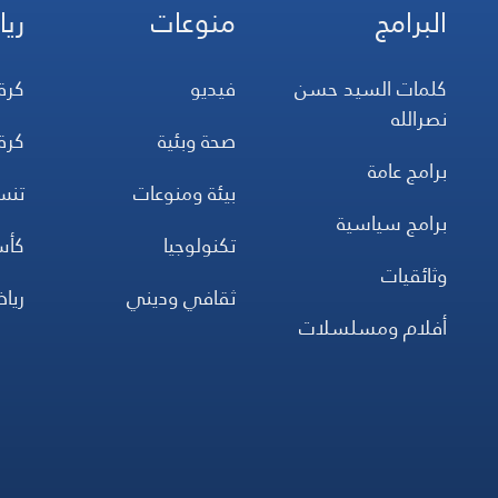
البرامج
منوعات
ريا
كلمات السيد حسن
فيديو
كرة
نصرالله
صحة وبئية
كرة
برامج عامة
بيئة ومنوعات
تن
برامج سياسية
تكنولوجيا
كأس
وثائقيات
ثقافي وديني
ريا
أفلام ومسلسلات