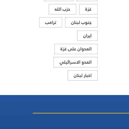
الساحتين السياسية
والميدانية، إلى جانب
غزة
حزب الله
المواقف الرسمية
جنوب لبنان
ترامب
وأبرز التطورات ذات
الصلة بالشأنين
ايران
الداخلي والإقليمي
العدوان على غزة
العدو الاسرائيلي
اخبار لبنان