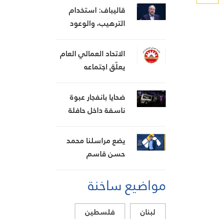
المفاوضات
السفن
قاليباف: استخدام
الترهيب، والوعود
المنكوثة، والأخبار
الكاذبة كأوراق ضغط
الاتحاد العمالي العام
هي استراتيجية
يعلّق اجتماعه
فاشلة
المشترك بانتظار نتائج
اجتماع السراي
ضحايا بانفجار عبوة
الحكومي
ناسفة داخل حافلة
في جرمانا بريف
دمشق
يضع مراسلنا محمد
حسن قاسم
المشاهدين في صورة
مواضيع ساخنة
آخر التطورات في
إيران، مستعرضًا أبرز
المستجدات على
لبنان
فلسطين