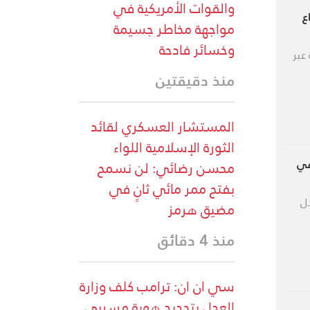
والقوات الأمريكية في
ع
مواجهة مخاطر جسيمة
وخسائر فادحة
عبر
منذ دقيقتين
المستشار العسكري لقائد
الثورة الإسلامية اللواء
في
محسن رضائي: لن نسمح
بفتح ممر مائي ثانٍ في
ل
مضيق هرمز
منذ 4 دقائق
سي ان ان: ⁠ترامب كلف وزارة
العدل بتحديد هوية مسربي