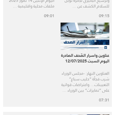
وترشيح البانيزي لجائزة نوبل
اليوم الإثنين 14 تموز 2025
للسلام الكشف عن …
ملفات محلية واقليمية …
09:01
09:15
عناوين واسرار الصّحف الصادرة
اليوم السبت 12/07/2025
العناوين النهار: -مجلس الوزراء
شرب فجأة “حليب سباع”
التعيينات… واعتراضات قواتية
على “تمايزات” بين الوزراء …
07:31