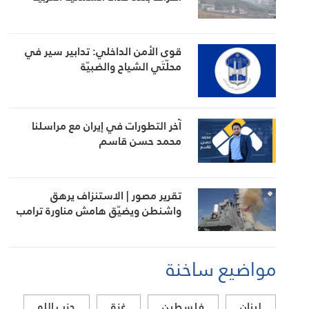
قوى الأمن الداخلي: تدابير سير في
محلّتَي الشياح والضبيّة
آخر التطورات في إيران مع مراسلنا
محمد حسن قاسم
تقرير مصور | الاستنزاف يرهق
واشنطن ويضيّق هامش مناورة ترامب
مواضيع ساخنة
لبنان
فلسطين
غزة
حزب الله