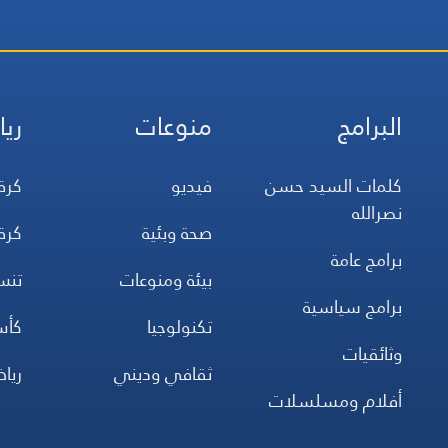
البرامج
منوعات
ريا
كلمات السيد حسن
فيديو
كرة
نصرالله
صحة وبئية
كرة
برامج عامة
بيئة ومنوعات
تن
برامج سياسية
تكنولوجيا
كأس
وثائقيات
ثقافي وديني
ريا
أفلام ومسلسلات