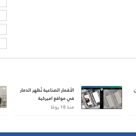
ل
ح
ا
ا
ن
الأقمار الصناعية تُظهر الدمار
في مواقع اميركية
لى
منذ 18 يومًا
نار