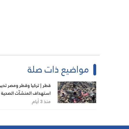
مواضيع ذات صلة
قطر | تركيا وقطر ومصر تدي
استهداف المنشآت الصحية
في غزة وتدعو “إسرائيل” إ
منذ 3 أيام
الالتزام باتفاق وقف إطلاق ال