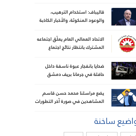
قاليباف: استخدام الترهيب،
والوعود المنكوثة، والأخبار الكاذبة
كأوراق ضغط هي استراتيجية فاشلة
الاتحاد العمالي العام يعلّق اجتماعه
المشترك بانتظار نتائج اجتماع
السراي الحكومي
ضحايا بانفجار عبوة ناسفة داخل
حافلة في جرمانا بريف دمشق
يضع مراسلنا محمد حسن قاسم
المشاهدين في صورة آخر التطورات
في إيران، مستعرضًا أبرز
اضيع ساخنة
المستجدات على الساحتين
السياسية والميدانية، إلى جانب
المواقف الرسمية وأبرز التطورات