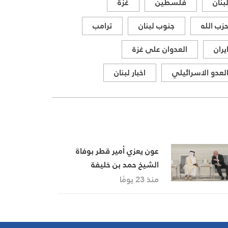
بنان
فلسطين
غزة
ذات الصلة بالشأنين الداخلي
والإقليمي
زب الله
جنوب لبنان
ترامب
يران
العدوان على غزة
لعدو الاسرائيلي
اخبار لبنان
عون يعزي أمير قطر بوفاة
الشيخ حمد بن خليفة
منذ 23 يومًا