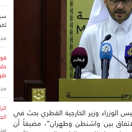
سوي
ثغر
منذ 3 د
قوا
خلا
طو
منذ 23 
الر
ئيس الوزراء وزير الخارجية القطري بحث في
الج
لاتفاق بين واشنطن وطهران”، مضيفاً أن
منذ 25 