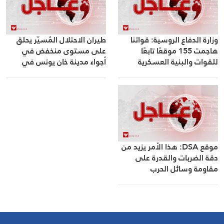
وزارة الدفاع الروسية: قواتنا
طيران الاحتلال المُسيّر يحلق
هاجمت 155 موقعًا تابعًا
على مستوى منخفض في
للقوات والبنية العسكرية
أجواء مدينة خان يونس في
الأوكرانية بالطائرات العملياتية
جنوب قطاع غزة
والتكتيكية والمسيّرة والصواريخ
والمدفعية
موقع DSA: هذا الأمر يزيد من
دقة الضربات والقدرة على
مقاومة وسائل الحرب
الإلكترونية في ظل وجود
منظومة دفاع صاروخي متعددة
الطبقات