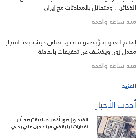
الذخائر… ومتفائل بالمحادثات مع إيران
منذ ساعة واحدة
إعلام العدو يقرّ بصعوبة تحديد قتلى جيشه بعد انفجار
مجدل زون ويكشف عن تحقيقات بالحادثة
منذ ساعة واحدة
المزيد
أحدث الأخبار
بالفيديو | صور أقمار صناعية ترصد آثار
انفجارات ليلية في ميناء جبل علي بدبي