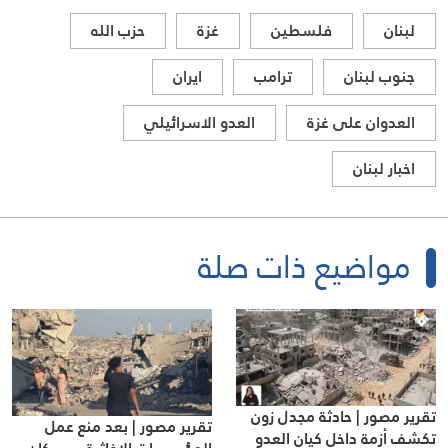
لبنان
فلسطين
غزة
حزب الله
جنوب لبنان
ترامب
ايران
العدوان على غزة
العدو الاسرائيلي
اخبار لبنان
مواضيع ذات صلة
تقرير مصور | حادثة مجدل زون
تقرير مصور | بعد منع عمل
تكشف أزمة داخل كيان العدو