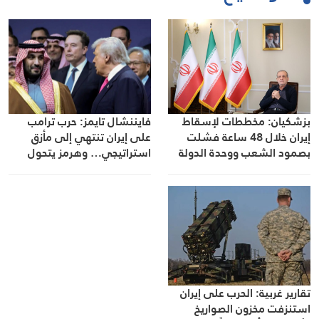
فايننشال تايمز: حرب ترامب
بزشكيان: مخططات لإسقاط
على إيران تنتهي إلى مأزق
إيران خلال 48 ساعة فشلت
استراتيجي… وهرمز يتحول
بصمود الشعب ووحدة الدولة
إلى محور أي تسوية
تقارير غربية: الحرب على إيران
استنزفت مخزون الصواريخ