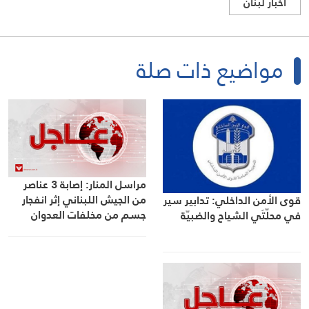
اخبار لبنان
مواضيع ذات صلة
مراسل المنار: إصابة 3 عناصر
من الجيش اللبناني إثر انفجار
قوى الأمن الداخلي: تدابير سير
جسم من مخلفات العدوان
في محلّتَي الشياح والضبيّة
الإسرائيلي في بلدة زوطر
الغربية وحالتهم الصحية
مستقرة