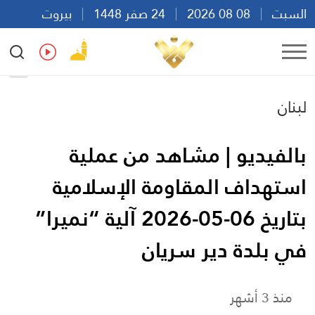
السبت
08 08 2026
24 صفر 1448
بيروت
19:11
Ar
En
Fr
Es
لبنان
بالفيديو | مشاهد من عملية
استهداف المقاومة الإسلامية
بتاريخ 06-05-2026 آلية “نميرا”
في بلدة دير سريان
منذ 3 أشهر