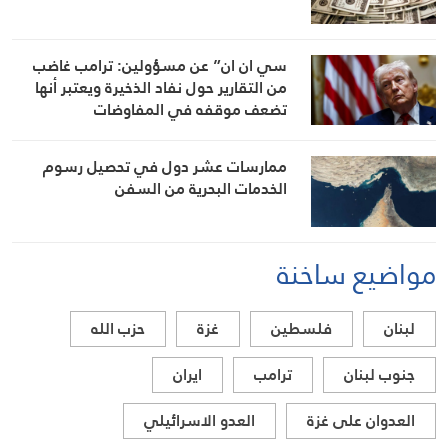
سي ان ان” عن مسؤولين: ترامب غاضب
من التقارير حول نفاد الذخيرة ويعتبر أنها
تضعف موقفه في المفاوضات
ممارسات عشر دول في تحصيل رسوم
الخدمات البحرية من السفن
مواضيع ساخنة
لبنان
فلسطين
غزة
حزب الله
جنوب لبنان
ترامب
ايران
العدوان على غزة
العدو الاسرائيلي