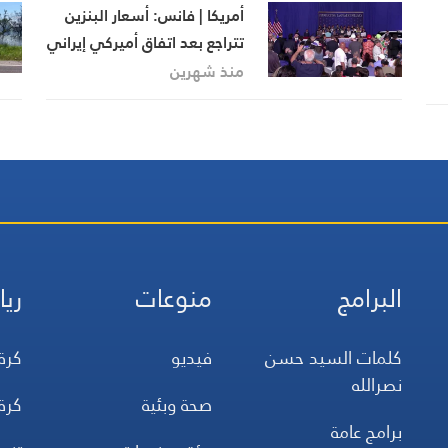
أمريكا | فانس: أسعار البنزين
تتراجع بعد اتفاق أميركي إيراني
فض
وينتقد الديمقراطيين في
منذ شهرين
نيويورك
البرامج
منوعات
ريا
كلمات السيد حسن
فيديو
كرة
نصرالله
صحة وبئية
كرة
برامج عامة