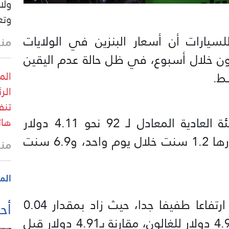
ولا
وتع
للسيارات أن أسعار البنزين في الولايات
منذ 11 
و 7 سنتات للغالون خلال أسبوع، في ظل حالة عدم اليقين
الم
ط.
الر
تنف
وبلغ متوسط سعر البنزين من الفئة العادية المعادل لـ 92 نحو 4.11 دولار
هات
للغالون ما يعادل 3.8 لتر، بزيادة قدرها 1.2 سنت خلال يوم واحد، و6.9 سنت
منذ 34 
الم
في المقابل، شهد البنزين الممتاز ارتفاعا طفيفا جدا، حيث زاد بمقدار 0.04
أحد
سنت فقط خلال يوم، ليصل إلى 4.97 دولار للغالون، مقارنة بـ4.91 دولار قبل