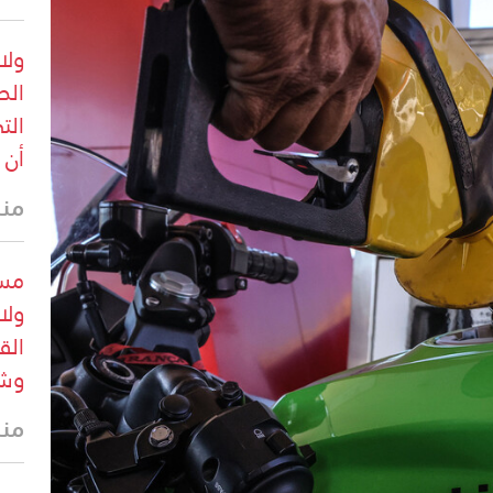
ولا
الص
الت
أن 
منذ 8 د
مست
ولا
الق
وشج
منذ 9 د