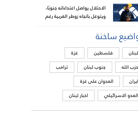
الاحتلال يواصل اعتداءاته جنوبًا،
ويتوغل باتجاه زوطر الغربية رغم
مزاعم المناطق التجريبية
اضيع ساخنة
بنان
فلسطين
غزة
زب الله
جنوب لبنان
ترامب
يران
العدوان على غزة
لعدو الاسرائيلي
اخبار لبنان