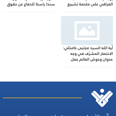
سندا راسخا للدفاع عن حقوق
العراقي على ملحمة تشييع
الشعب الإيراني
القائد الشهيد
آية الله السيد مجتبى خامنئي:
الانتصار المشرّف في وجه
عدوان وحوش العالم جعل
الشعب أكثر استعداداً لصون
استقلاله الحضاري