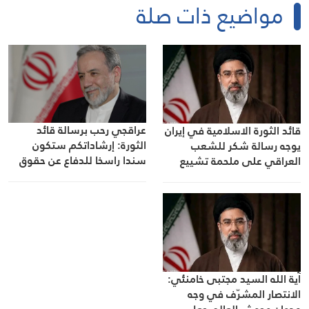
مواضيع ذات صلة
عراقجي رحب برسالة قائد
قائد الثورة الاسلامية في إيران
الثورة: إرشاداتكم ستكون
يوجه رسالة شكر للشعب
سندا راسخا للدفاع عن حقوق
العراقي على ملحمة تشييع
الشعب الإيراني
القائد الشهيد
آية الله السيد مجتبى خامنئي:
الانتصار المشرّف في وجه