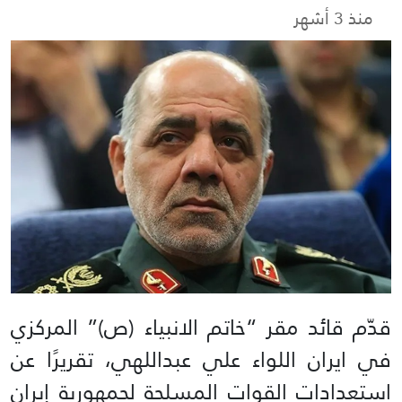
منذ 3 أشهر
قدّم قائد مقر “خاتم الانبياء (ص)” المركزي
في ايران اللواء علي عبداللهي، تقريرًا عن
استعدادات القوات المسلحة لجمهورية إيران