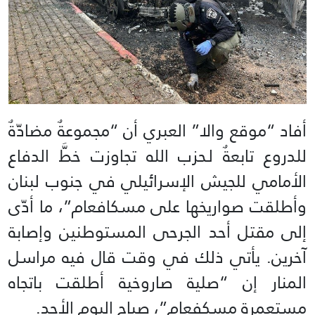
أفاد “موقع والا” العبري أن “مجموعةٌ مضادّةٌ
للدروع تابعةٌ لـحزب الله تجاوزت خطَّ الدفاع
الأمامي للجيش الإسرائيلي في جنوب لبنان
وأطلقت صواريخها على مسكافعام”، ما أدّى
إلى مقتل أحد الجرحى المستوطنين وإصابة
آخرين. يأتي ذلك في وقت قال فيه مراسل
المنار إن “صلية صاروخية أطلقت باتجاه
مستعمرة مسكفعام”، صباح اليوم الأحد.