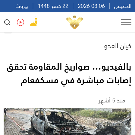
الخميس
06 08 2026
22 صفر 1448
بيروت
05:43
Ar
En
Fr
Es
كيان العدو
بالفيديو… صواريخ المقاومة تحقق
إصابات مباشرة في مسكفعام
منذ 5 أشهر