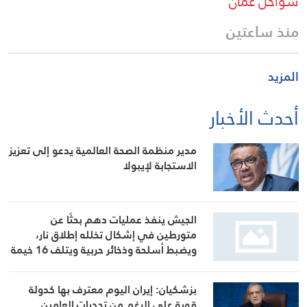
سواحل عمان
منذ ساعتين
المزيد
أحدث الأخبار
مدير منظمة الصحة العالمية يدعو إلى تعزيز
الاستجابة لإيبولا
الجيش ينفذ عمليات دهم بحثًا عن
متورطين في إشكال تخلله إطلاق نار،
ويضبط أسلحة وذخائر حربية ويتلف 16 خيمة
مزروعة بالماريجوانا
بزشكيان: إيران اليوم معترف بها كدولة
قوية على الرغم من تحديات العامين