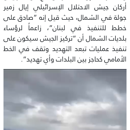
أركان جيش الاحتلال الإسرائيلي إيال زمير
جولة في الشمال، حيث قيل إنه “صادق على
خطط للتنفيذ في لبنان”، زاعماً لرؤساء
بلديات الشمال أن “تركيز الجيش سيكون على
تنفيذ عمليات تبعد التهديد وتقف في الخط
الأمامي كحاجز بين البلدات وأي تهديد”.