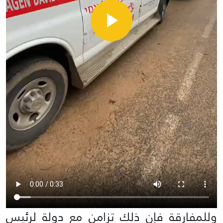
وللمفارقة فإن ذلك تزامن مع دولة لرئيس