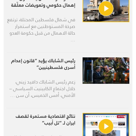
إهمال حكومي وتعويضات معلّقة
في شمال فلسطين المحتلة، ترتفع
صرخة المستوطنين مع استمرار
حالة الاهمال من قبل حكومة العدو
…
رئيس الشاباك يؤيد “قانون إعدام
أسرى فلسطينيين”
زعم رئيس الشاباك دافيد زيني،
خلال اجتماع الكابينيت السياسي –
الأمني، أمس الخميس، أن سن …
نتائج اقتصادية مستمرة لقصف
ايران لـ “تل أبيب”