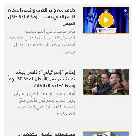
خلاف بين وزير الحرب ورئيس الأركان
الإسرائيلي بسبب أزمة قيادة داخل
الجيش
توتر جديد داخل المؤسسة
العسكرية الإسرائيلية على خلفية ما
وُصف بأزمة قيادة متصاعدة داخل
جيش …
إعلام “إسرائيلي”: كاتس يجمّد
تعيينات رئيس الأركان لمدة 30 يوماً
وسط تصاعد الخلافات
أفاد موقع “والاه” الصهيوني أن
وزير الحرب يسرائيل كاتس قرّر
تجميد التعيينات في المناصب
العسكرية …
مستوطنو الشمال ينتفضون: