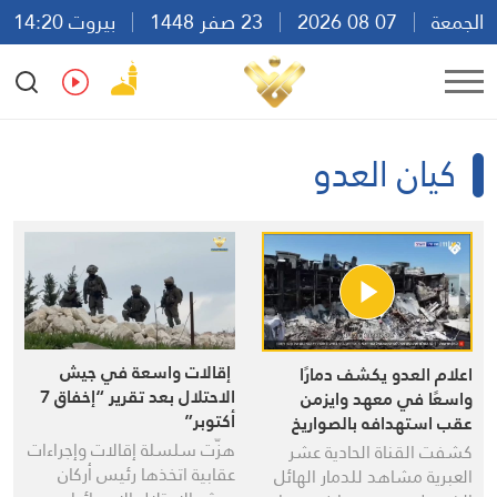
الجمعة
07 08 2026
23 صفر 1448
بيروت 14:20
Ar
En
Fr
Es
كيان العدو
إقالات واسعة في جيش
اعلام العدو يكشف دمارًا
الاحتلال بعد تقرير “إخفاق 7
واسعًا في معهد وايزمن
أكتوبر”
عقب استهدافه بالصواريخ
الإيرانية
هزّت سلسلة إقالات وإجراءات
كشفت القناة الحادية عشر
عقابية اتخذها رئيس أركان
العبرية مشاهد للدمار الهائل