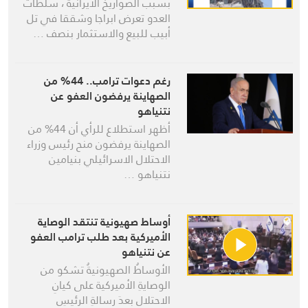
بسبب الصواريخ الايرانية ، سلطات
العدو تعرض ابراجا وشققا في تل
أبيب للبيع والاستثمار بنصف …
رغم دعوات ترامب.. 44% من
الصهاينة يرفضون العفو عن
نتنياهو
أظهر استطلاع للرأي أن 44% من
الصهاينة يرفضون منح رئيس وزراء
الاحتلال الاسرائيلي بنيامين
نتنياهو …
أوساط صهيونية تنتقد الوصاية
الأميركية بعد طلب ترامب العفو
عن نتنياهو
الأوساطُ الصهيونيةُ تشكو من
الوصايةِ الأميركية على كيانِ
الاحتلال بعدَ رسالةِ الرئيسِ