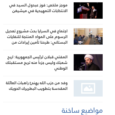
موجز ملخص: فوز عبدول السيد في
الانتخابات التمهيدية في ميشيغن
اجتماع في السرايا بحث مشروع تعديل
الرسوم على المواد المنتجة للنفايات
البستاني: طرحنا تأمين إيرادات من
مصادر أخرى لتخفيف العبء عن كاهل
المواطن
المفتي قبلان لرئيس الجمهورية: اربح
شعبَك وليس جزءاً منه تربح مستقبلك
الوطني
وفد من حزب الله يهنئ راهبات العائلة
المقدسة بتطويب البطريرك الحويك
مواضيع ساخنة