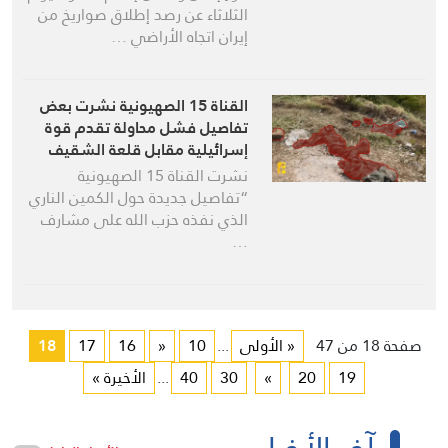
الثلاثاء عن رصد إطلاق صواريخ من
إيران اتجاه الأراضي …
القناة 15 الصهيونية نشرت بعض
تفاصيل فشل محاولة تقدم قوة
إسرائيلية مقابل قلعة الشقيف
نشرت القناة 15 الصهيونية
“تفاصيل جديدة حول الكمين الناري
الذي نفذه حزب الله على مشارف
…
صفحة 18 من 47
« الأولى
...
10
«
16
17
18
19
20
»
30
40
...
الأخيرة »