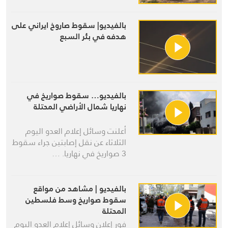
بالفيديو| سقوط صاروخ ايراني على
هدفه في بئر السبع
بالفيديو… سقوط صواريخ في
نهاريا شمال الأراضي المحتلة
أعلنت وسائل إعلام العدو اليوم
الثلاثاء عن نقل إصابتين جراء سقوط
3 صواريخ في نهاريا. …
بالفيديو | مشاهد من مواقع
سقوط صواريخ وسط فلسطين
المحتلة
فور إعلان وسائل إعلام العدو اليوم