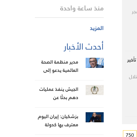
منذ ساعة واحدة
جر
المزيد
أحدث الأخبار
أخير
مدير منظمة الصحة
العالمية يدعو إلى
لال
تعزيز الاستجابة لإيبولا
الجيش ينفذ عمليات
دهم بحثًا عن
متورطين في إشكال
تخلله إطلاق نار،
بزشكيان: إيران اليوم
ويضبط أسلحة وذخائر
معترف بها كدولة
حربية ويتلف 16 خيمة
قوية على الرغم من
750