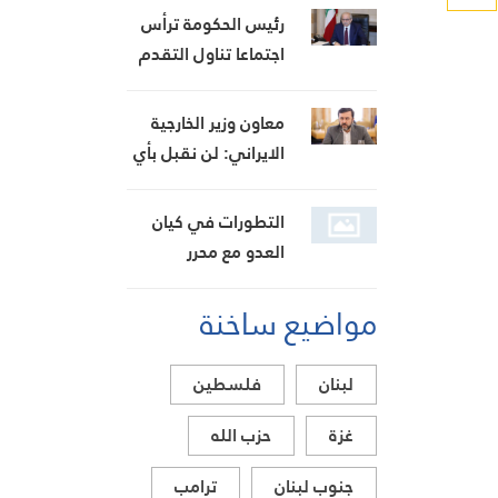
مزروعة بالماريجوانا
تحديات العامين
رئيس الحكومة ترأس
الماضيين
اجتماعا تناول التقدم
في تنفيذ متطلبات
مجموعة العمل المالي
معاون وزير الخارجية
FATF للخروج من
الايراني: لن نقبل بأي
القائمة الرمادية
تدخل خارجي في
مضيق هرمز تحت أي
التطورات في كيان
ظرف
العدو مع محرر
الشؤون العبرية حسن
مواضيع ساخنة
حجازي
لبنان
فلسطين
غزة
حزب الله
جنوب لبنان
ترامب