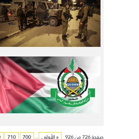
صفحة 726 من 926
« الأولى
...
700
710
0