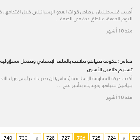
أُصيب فلسطينيان برصاص قوات العدو الإسرائيلي خلال اقتحامها، ف
اليوم الجمعة، مناطق عدة في الضفة …
منذ 10 أشهر
حماس: حكومة نتنياهو تتلاعب بالملف الإنساني وتتحمل مسؤولية ت
تسليم جثامين الأسرى
أكدت حركة المقاومة الإسلامية (حماس) أن تصريحات رئيس وزراء الاحت
بنيامين نتنياهو وتهديده بتأخير فتح …
منذ 10 أشهر
740
730
»
728
727
726
725
724
«
72