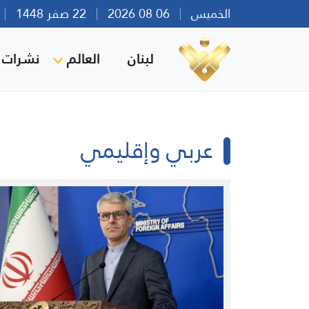
الخميس
06 08 2026
22 صفر 1448
بي
لبنان
العالم
نشرات ا
عربي وإقليمي