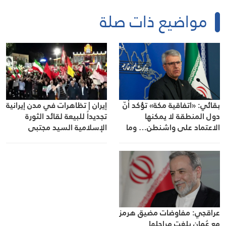
مواضيع ذات صلة
إيران | تظاهرات في مدن إيرانية
بقائي: «اتفاقية مكة» تؤكد أنّ
تجديداً للبيعة لقائد الثورة
دول المنطقة لا يمكنها
الإسلامية السيد مجتبى
الاعتماد على واشنطن… وما
الخامنئي
دامت الحرب قائمة فلن نسمح
بالعبور من المضيق
عراقجي: مفاوضات مضيق هرمز
مع عُمان بلغت مراحلها