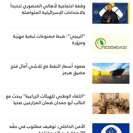
وقفة احتجاجية لأهالي المنصوري تنديداً
بالاعتداءات الإسرائيلية المتواصلة
“الريجي”: ضبط مصنوعات تبغية مهرّبة
ومزوّرة
صعود أسعار النفط مع تلاشي آمال فتح
مضيق هرمز
“اللقاء الوطني للهيئات الزراعية” يبحث مع
النائب أبو حمدان ضمان المزارعين صحيا
الأمن الداخلي: توقيف مطلوب في حقّه
20 مذكرة بجرائم مختلفة