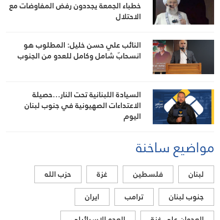
خطباء الجمعة يجددون رفض المفاوضات مع
الاحتلال
النائب علي حسن خليل: المطلوب هو
انسحابٌ شامل وكامل للعدو من الجنوب
السيادة اللبنانية تحت النار…حصيلة
الاعتداءات الصهيونية في جنوب لبنان
اليوم
مواضيع ساخنة
لبنان
فلسطين
غزة
حزب الله
جنوب لبنان
ترامب
ايران
العدوان على غزة
العدو الاسرائيلي