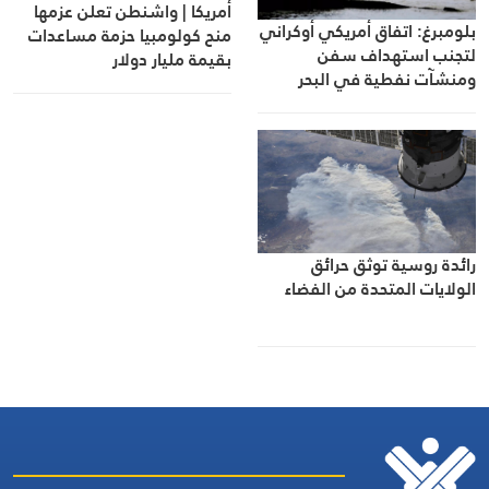
أمريكا | واشنطن تعلن عزمها
بلومبرغ: اتفاق أمريكي أوكراني
منح كولومبيا حزمة مساعدات
لتجنب استهداف سفن
بقيمة مليار دولار
ومنشآت نفطية في البحر
الأسود
رائدة روسية توثق حرائق
الولايات المتحدة من الفضاء