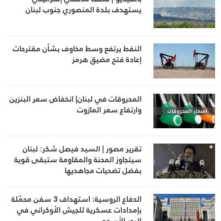
يستهدف بلدة المنصوري جنوب لبنان
النفط يرتفع وسط مخاوف بشأن مقترحات
إعادة فتح مضيق هرمز
المحروقات في لبنان| انخفاض سعر البنزين
وارتفاع سعر المازوت
تقرير مصور | السيد فيصل شكر: لبنان
سيتجاوز المحنة والمقاومة ستبقى قوية
بفضل تضحيات مجاهديها
الدفاع الروسية: استهداف 3 سفن محمّلة
بإمدادات عسكرية للجيش الأوكراني في
البحر الأسود