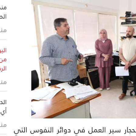
منظ
الص
منذ 23 
من 
الرقم
منذ 28 
الد
أي 
منذ 31 
 الحجار سير العمل في دوائر النفوس التي