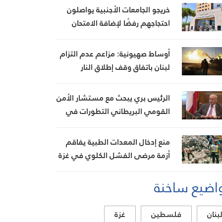
خريجو الجامعات الأجنبية يواصلون
احتجاجهم رفضًا لإضافة الامتحان
السريري بعد إنجاز الكولوكيوم
أوساط صهيونية: مزاعم عدم التزام
لبنان باتفاق وقف إطلاق النار
تُستخدم لتبرير استمرار العدوان
الرئيس بري يبحث مع مستشار الأمن
القومي البريطاني التطورات في
لبنان والمنطقة ويؤكد تعزيز
العلاقات الثنائية
منع إدخال المعدات الطبية يفاقم
أزمة مرضى الفشل الكلوي في غزة
اضيع ساخنة
بنان
فلسطين
غزة