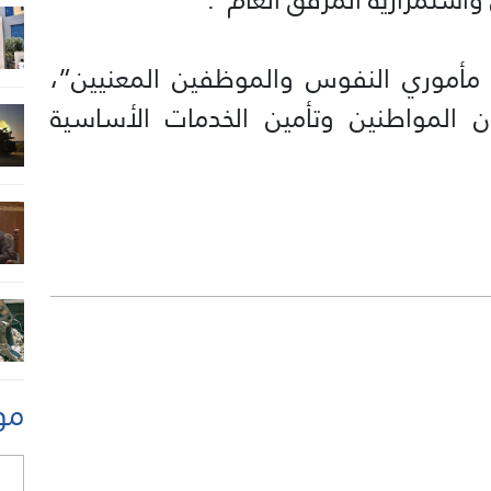
د مأموري النفوس والموظفين المعنيين”،
 المواطنين وتأمين الخدمات الأساسية
مو
ل