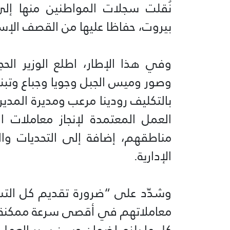
نُقلت سجلات المواطنين منها إلى
بيروت، حفاظا عليها من القصف الإس
وفي هذا الإطار، اطلع الوزير ال
وصور وميس الجبل وجويا وجباع وتبني
بالتكليف رودينا مرعب ومديرة المديري
العمل المعتمدة لإنجاز معاملات ا
مناطقهم، إضافة إلى التحديات وال
الإدارية.
وشدّد على “ضرورة تقديم كل التس
معاملاتهم في أقصى سرعة ممكنة، 
كل ما يلزم لضمان حسن سير العمل و