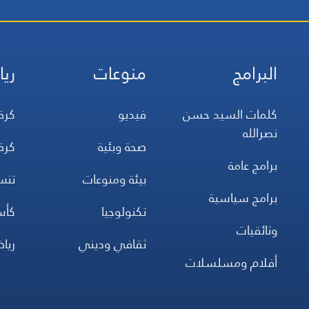
البرامج
منوعات
ريا
كلمات السيد حسن
فيديو
كرة
نصرالله
صحة وبئية
كرة
برامج عامة
بيئة ومنوعات
تن
برامج سياسية
تكنولوجيا
كأس
وثائقيات
ثقافي وديني
ريا
أفلام ومسلسلات