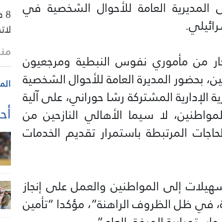
 المديرية العامة للأحوال الشخصية في
8 
رائيلي.
لات
منذ 40 
حجار من مأموري نفوس النبطية ومرجعيون
ن، بحضور المديرة العامة للأحوال الشخصية
الم
ة الإدارية المشتركة رشا حوراني، على آلية
أحد
لمواطنين، لا سيما الأهالي النازحين من
حاجات المرتبطة باستمرار تقديم الخدمات
هيلات إلى المواطنين والعمل على إنجاز
في ظل الظروف الراهنة”، مؤكدا “تأمين
استمرارية المرفق العام”.