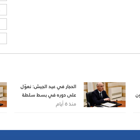
ح
ا
ا
الحجار في عيد الجيش: نعوّل
ن
على دوره في بسط سلطة
الدولة على كامل أراضيها بدءا
منذ 6 أيام
من الجنوب