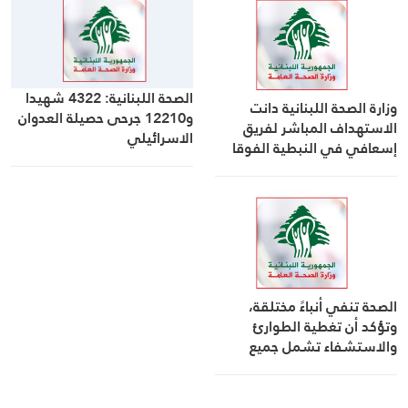
الصحة اللبنانية: 4322 شهيدا
وزارة الصحة اللبنانية دانت
و12210 جرحى حصيلة العدوان
الاستهداف المباشر لفريق
الاسرائيلي
إسعافي في النبطية الفوقا
الصحة تنفي أنباءً مختلقة،
وتؤكد أن تغطية الطوارئ
والاستشفاء تشمل جميع
اللبنانيين غير المضمونين،
نازحين وغير نازحين، من دون أي
تمييز