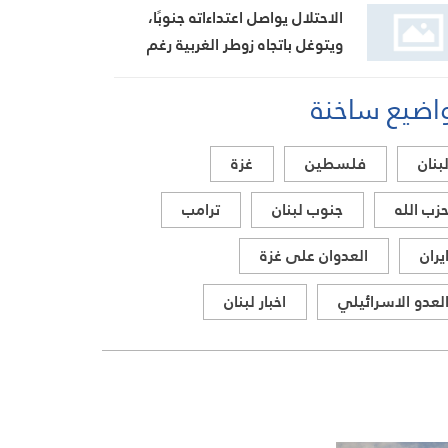
الاحتلال يواصل اعتداءاته جنوبًا،
ويتوغل باتجاه زوطر الغربية رغم
مزاعم المناطق التجريبية
اضيع ساخنة
بنان
فلسطين
غزة
زب الله
جنوب لبنان
ترامب
يران
العدوان على غزة
لعدو الاسرائيلي
اخبار لبنان