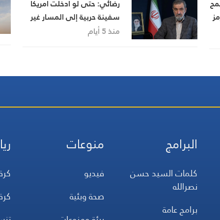
مح
رضائي: حتى لو أدخلت أمريكا
مز
سفينة حربية إلى المسار غير
القانوني في مضيق هرمز
منذ 5 أيام
فسنستهدفها
البرامج
منوعات
ريا
كلمات السيد حسن
فيديو
كرة
نصرالله
صحة وبئية
كرة
برامج عامة