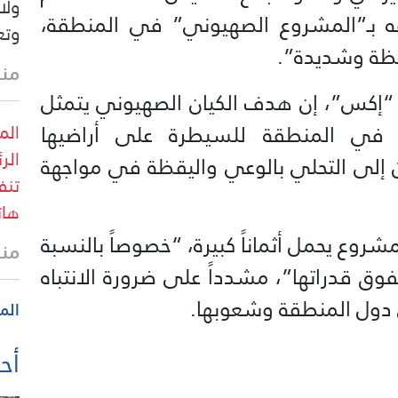
ولا
بـ”المشروع الصهيوني” في المنطقة،
وتع
هظة وشديدة”.
منذ 6 د
إكس”، إن هدف الكيان الصهيوني يتمثل
ة في المنطقة للسيطرة على أراضيها
الم
الر
ن إلى التحلي بالوعي واليقظة في مواجهة
تنف
هات
شروع يحمل أثماناً كبيرة، “خصوصاً بالنسبة
منذ 29 
ق قدراتها”، مشدداً على ضرورة الانتباه
 دول المنطقة وشعوبها.
الم
أحد