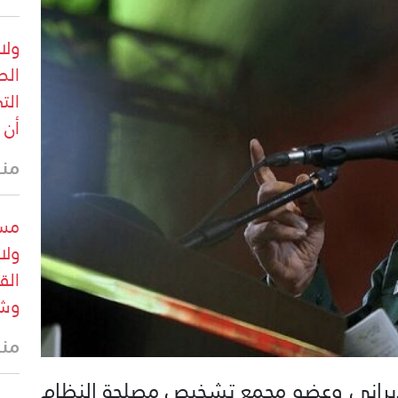
ولا
الص
الت
أن 
منذ 4 د
مست
ولا
الق
وشج
منذ 4 د
الإيراني وعضو مجمع تشخيص مصلحة النظام