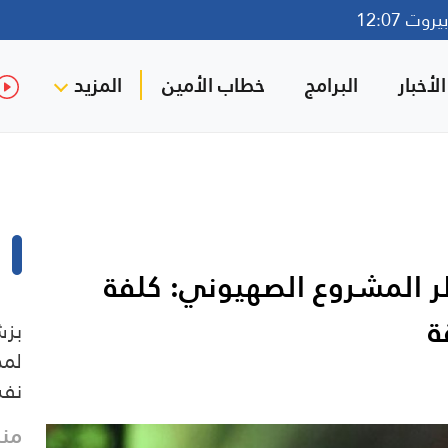
وت 12:07
لأخبار
البرامج
خطاب الأمين
المزيد
ر المشروع الصهيوني: كلفة
ة
بزش
لمد
نفس
منذ 3 د