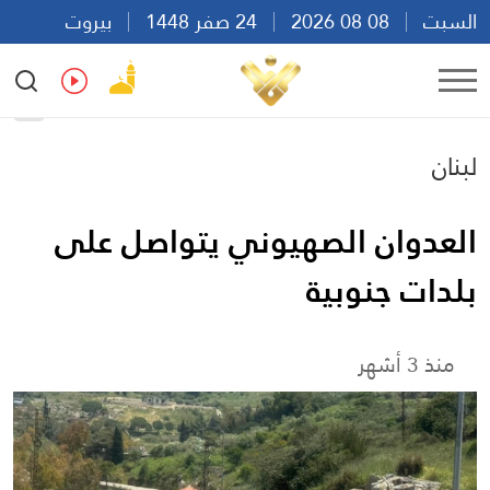
السبت
08 08 2026
24 صفر 1448
بيروت
18:30
Ar
En
Fr
Es
لبنان
العدوان الصهيوني يتواصل على
بلدات جنوبية
منذ 3 أشهر