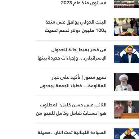
مستوى منذ عام 2023
البنك الدولي يوافق على منحة
بـ100 مليون دولار لدعم تحديث
القطاع المالي في سوريا
من قصر بعبدا إدانة للعدوان
الإسرائيلي… وإجراءات جديدة بينها
إجراء يخص مطار بيروت الدولي
تقرير مصور | تأكيد على خيار
المقاومة… خطباء الجمعة يجددون
رفض المفاوضات مع الاحتلال
النائب علي حسن خليل: المطلوب
هو انسحابٌ شامل وكامل للعدو من
الجنوب
السيادة اللبنانية تحت النار…حصيلة