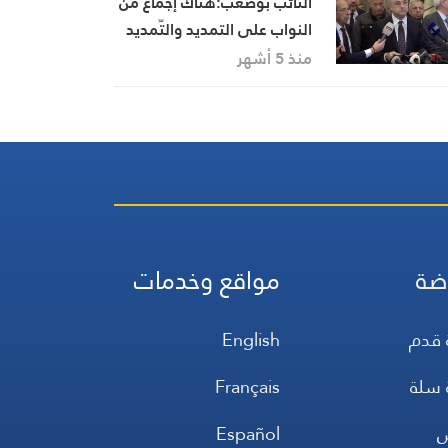
النائب بوصعب:هناك إجماع من
النواب على التمديد والتّمديد
لسنتَيْن مبرّر
منذ 5 أشهر
ضة
مواقع وخدمات
 قدم
English
 سلة
Français
س
Español