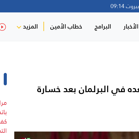
وت 09:14
لأخبار
البرامج
خطاب الأمين
المزيد
عده في البرلمان بعد خسارة
مرا
بات
كفر
الت