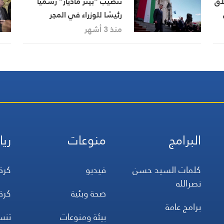
لاق
تنصيب “بيتر ماديار” رسميًا
رئيسًا للوزراء في المجر
ب
منذ 3 أشهر
البرامج
منوعات
ريا
كلمات السيد حسن
فيديو
كرة
نصرالله
صحة وبئية
كرة
برامج عامة
بيئة ومنوعات
تن