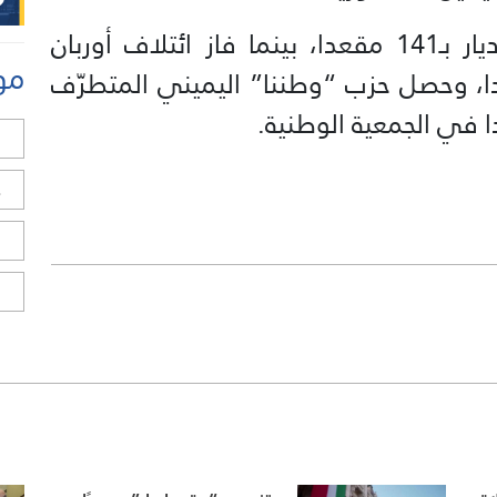
وفاز حزب “تيسا” الذي يتزعّمه ماديار بـ141 مقعدا، بينما فاز ائتلاف أوربان
مو
 دي ان بي” بـ52 مقعدا، وحصل حزب “وطننا” اليميني المتطرّف
ل
ح
ا
ا