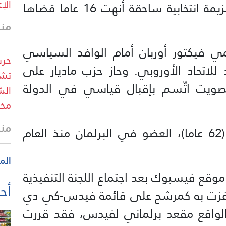
الإ
في البرلمان بعدما مُني ائتلافه بهزيمة انتخابية ساحقة أنهت 16 عاما قضاها
منذ 28 
لقومي فيكتور أوربان أمام الوافد السياسي
حرس
د للاتحاد الأوروبي. وحاز حزب ماديار على
تشو
تصويت اتّسم بإقبال قياسي في الدولة
الش
مخط
منذ 28 
في الأسبوع الماضي، دعا أوربان (62 عاما)، العضو في البرلمان منذ العام
الم
ع فيسبوك بعد اجتماع اللجنة التنفيذية
أحد
 فزت به كمرشح على قائمة فيدس-كي دي
Fide)، هو في الواقع مقعد برلماني لفيدس، فقد قررت