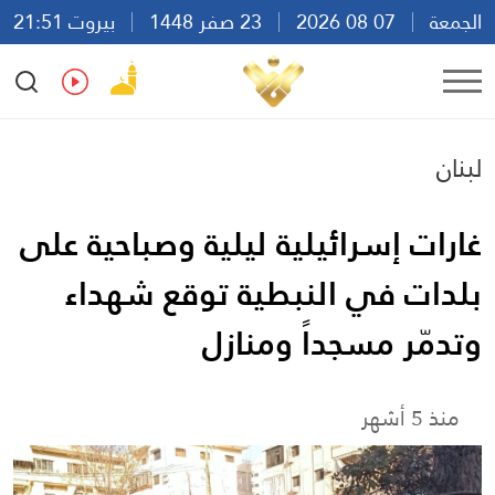
الجمعة
07 08 2026
23 صفر 1448
بيروت 21:51
Ar
En
Fr
Es
لبنان
غارات إسرائيلية ليلية وصباحية على
بلدات في النبطية توقع شهداء
وتدمّر مسجداً ومنازل
منذ 5 أشهر