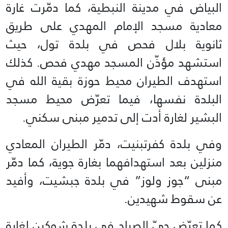
البياض في مدينة النبطية، كما دمّرت غارة
معادية مسجد الإمام المهدي على طريق
ثانوية بلال فحص في بلدة تول، حيث
استشهد مؤذّن المسجد مهدي فحص. كذلك
استهدف الطيران محيط حوزة بقية الله في
البلدة نفسها، فيما تعرّض محيط مسجد
البشير لغارة أدت إلى تدمير مبنى سكني.
وفي بلدة كفرتبنيت، دمّر الطيران المعادي
منزلين بعد استهدافهما بغارة جوية، كما دمّر
مبنى “جوز ولوز” في بلدة جبشيت، وأفيد
عن سقوط شهيدين.
كما تعرّض حيّ الصباح في بلدة شوكين لغارة