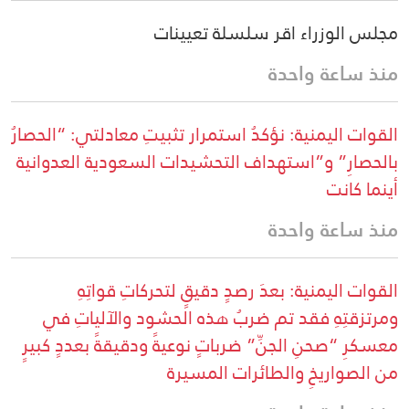
مجلس الوزراء اقر سلسلة تعيينات
منذ ساعة واحدة
القوات اليمنية: نؤكدُ استمرار تثبيتِ معادلتي: “الحصارُ
بالحصارِ” و”استهداف التحشيدات السعودية العدوانية
أينما كانت
منذ ساعة واحدة
القوات اليمنية: بعدَ رصدٍ دقيقٍ لتحركاتِ قواتِهِ
ومرتزقتِهِ فقد تم ضربُ هذه الحشود والآلياتِ في
معسكرِ “صحنِ الجنِّ” ضرباتٍ نوعيةً ودقيقةً بعددٍ كبيرٍ
من الصواريخِ والطائرات المسيرة