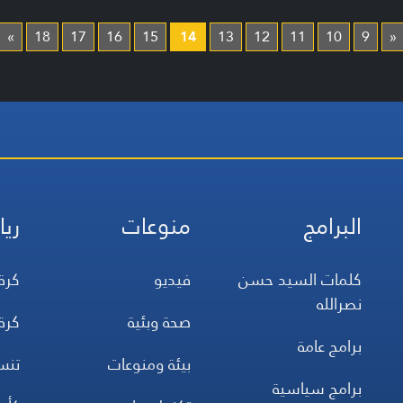
»
18
17
16
15
14
13
12
11
10
9
«
البرامج
منوعات
ريا
كلمات السيد حسن
فيديو
كرة
نصرالله
صحة وبئية
كرة
برامج عامة
بيئة ومنوعات
تن
برامج سياسية