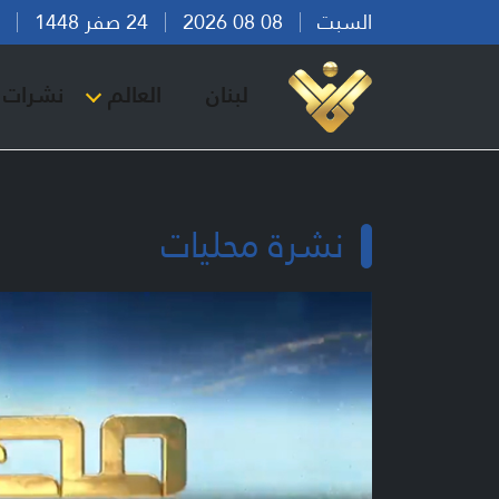
السبت
08 08 2026
24 صفر 1448
بير
لبنان
العالم
نشرات ا
نشرة محليات