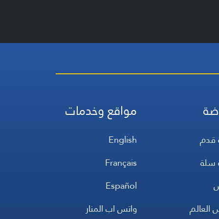
ضة
مواقع وخدمات
 قدم
English
 سلة
Français
س
Español
 العالم
واتس اب المنار