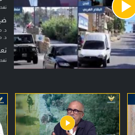
تغطية خا
Pla
Vide
ضي
د. 
د. 
تعر
تغط