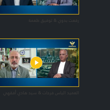
رفعت بدوي & توفيق طعمة
العميد الياس فرحات & سيد هادي أفقهي