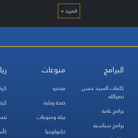
المزيد +
البرامج
منوعات
ريا
كلمات السيد حسن
فيديو
كرة
نصرالله
صحة وبئية
كرة
برامج عامة
بيئة ومنوعات
تن
برامج سياسية
تكنولوجيا
كأس