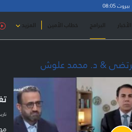
روت 08:05
لأخبار
البرامج
خطاب الأمين
المزيد
مرتضى & د. محمد علوش
تغ
تاريخ ا
مو