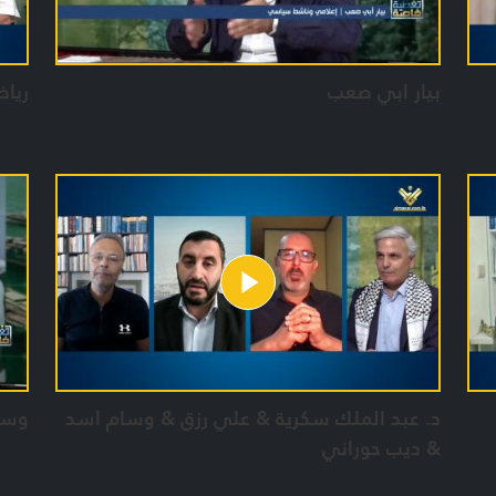
بيار ابي صعب
ريا
د. عبد الملك سكرية & علي رزق & وسام اسد
وسي
& ديب حوراني