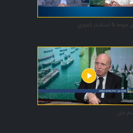
ض صوما & اسكندر كفوري
م بزي