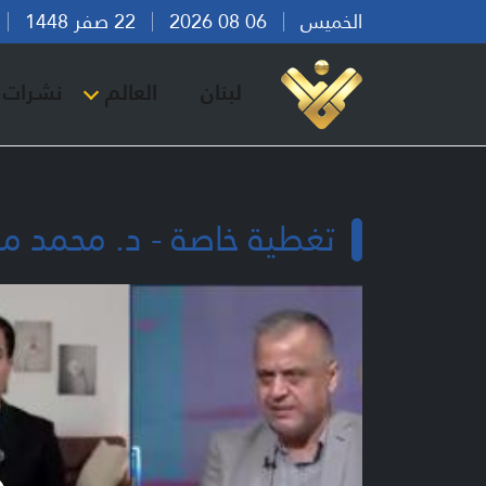
الخميس
06 08 2026
22 صفر 1448
بي
لبنان
العالم
نشرات ا
تغطية خاصة - د. محمد 