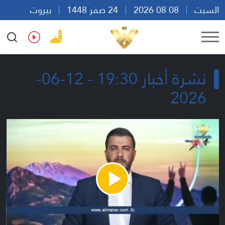
السبت
08 08 2026
24 صفر 1448
بيروت
16:35
Ar
En
Fr
Es
نشرة أخبار 19:30 - 12-06-
2026
Play
Video