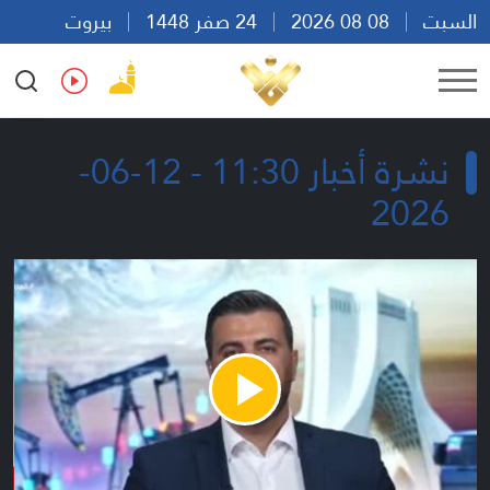
السبت
08 08 2026
24 صفر 1448
بيروت
22:16
Ar
En
Fr
Es
نشرة أخبار 11:30 - 12-06-
2026
Play
Video