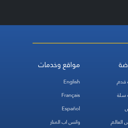
ضة
مواقع وخدمات
 قدم
English
 سلة
Français
س
Español
 العالم
واتس اب المنار