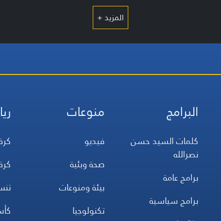
المزيد +
البرامج
منوعات
ريا
كلمات السيد حسن
فيديو
كرة
نصرالله
صحة وبئية
كرة
برامج عامة
بيئة ومنوعات
تن
برامج سياسية
تكنولوجيا
كأس