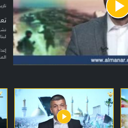
تاريخ ا
Pla
Vide
تعر
نشرة
لبنا
إعدا
المن