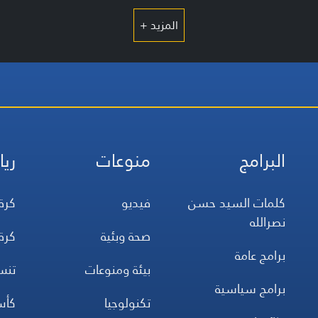
المزيد +
البرامج
منوعات
ريا
كلمات السيد حسن
فيديو
كرة
نصرالله
صحة وبئية
كرة
برامج عامة
بيئة ومنوعات
تن
برامج سياسية
تكنولوجيا
كأس