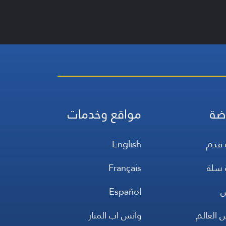
ضة
مواقع وخدمات
 قدم
English
 سلة
Français
س
Español
 العالم
واتس اب المنار