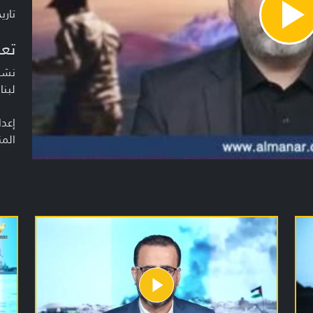
تاريخ ا
Pla
Vide
تعر
نشرة
لبنا
إعدا
المن