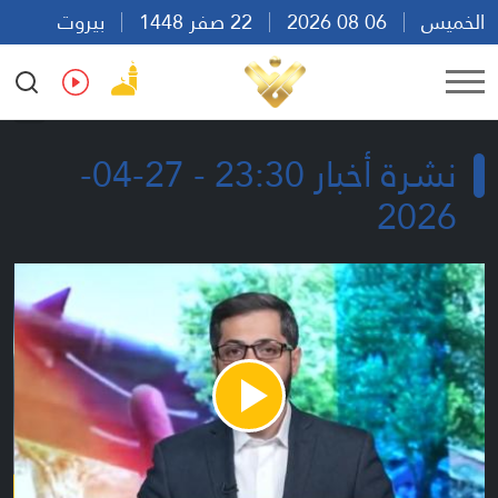
الخميس
06 08 2026
22 صفر 1448
بيروت
18:09
Ar
En
Fr
Es
نشرة أخبار 23:30 - 27-04-
2026
Play
Video