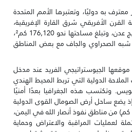
 معترف به دوليًا، وتعتبرها الأمم المتحدة
القرن الأفريقي شرق القارة الإفريقية،
وتمتد بين خط الاستواء وساحل خليج عدن، وتبلغ مساحتها نحو 176,120 كم²،
بع شبه الصحراوي والجاف مع بعض المناطق
وقعها الجيوستراتيجي الفريد عند مدخل
ملاحة الدولية التي تربط المحيط الهندي
ويس. وتكتسب هذه الجغرافيا بعدًا أمنيًا
إذ يضع ساحل أرض الصومال القوى الدولية
على مسافة تماس قريبة (300-500 كم) من مناطق نفوذ أنصار الله في اليمن،
ملة لعمليات المراقبة والاعتراض وحماية