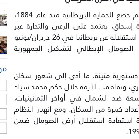
تعود جذور أرض الصومال إلى إقليم خضع للحماية البريطانية منذ عام 1884،
إسحاق، يعتمد على الرعي والتجارة عبر
موانئ تاريخية مثل بربرة وزيلا. وبعد استقلاله عن بريطانيا في 26 حزيران/يونيو
ع الصومال الإيطالي لتشكيل الجمهورية
مو
ت دستورية متينة، ما أدى إلى شعور سكان
ي، وتفاقمت الأزمة خلال حكم محمد سياد
ل
ة ضد الشمال في أواخر الثمانينيات،
ح
اد كبيرة من السكان. ومع انهيار النظام
ا
 المحلية استعادة استقلال أرض الصومال ضمن
ا