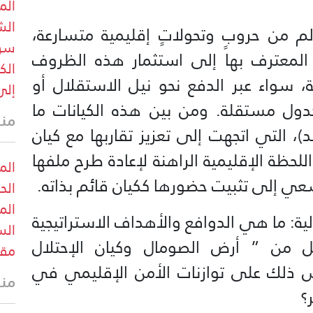
الم
الش
 من حروبٍ وتحولاتٍ إقليمية متسارعة،
سوق
المعترف بها إلى استثمار هذه الظروف
الك
سواء عبر الدفع نحو نيل الاستقلال أو
إلى
كدول مستقلة. ومن بين هذه الكيانات ما
منذ 40 
)، التي اتجهت إلى تعزيز تقاربها مع كيان
لحظة الإقليمية الراهنة لإعادة طرح ملفها
الم
ي إلى تثبيت حضورها ككيان قائم بذاته.
الح
الم
لية: ما هي الدوافع والأهداف الاستراتيجية
الس
 من ” أرض الصومال وكيان الإحتلال
مقر
 ذلك على توازنات الأمن الإقليمي في
منذ 41 
؟