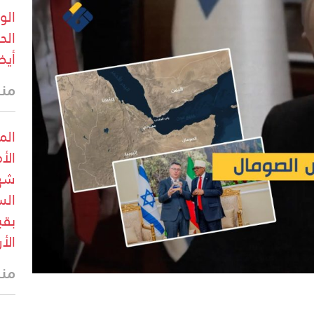
الو
الح
أيض
منذ 39 
الم
الأ
شهد
الس
بقب
الأ
منذ 40 