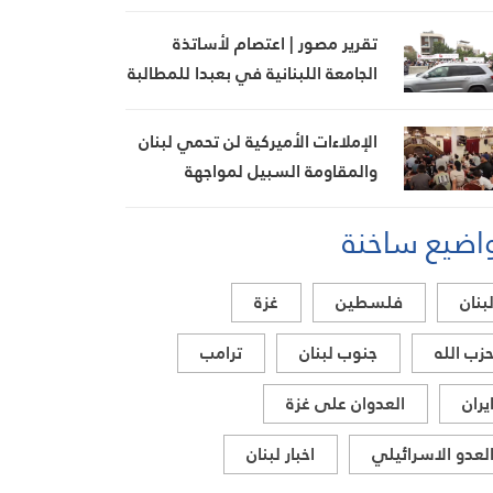
تقرير مصور | اعتصام لأساتذة
الجامعة اللبنانية في بعبدا للمطالبة
بإنجاز ملف التفرغ
الإملاءات الأميركية لن تحمي لبنان
والمقاومة السبيل لمواجهة
التحديات
اضيع ساخنة
بنان
فلسطين
غزة
زب الله
جنوب لبنان
ترامب
يران
العدوان على غزة
لعدو الاسرائيلي
اخبار لبنان