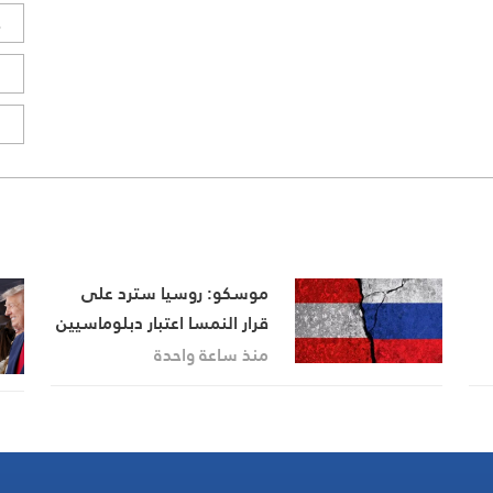
ح
ا
ا
موسكو: روسيا سترد على
قرار النمسا اعتبار دبلوماسيين
روس أشخاصا غير مرغوب فيهم
منذ ساعة واحدة