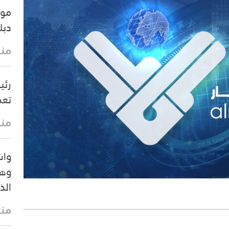
موس
دبل
منذ
رئي
تعط
منذ
واش
وهي
الذ
منذ