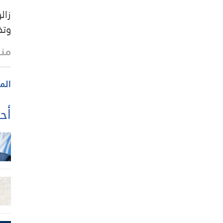
زال
وتف
منذ
الم
أحد