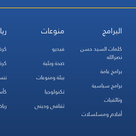
البرامج
منوعات
ريا
كلمات السيد حسن
فيديو
كرة
نصرالله
صحة وبئية
كرة
برامج عامة
بيئة ومنوعات
تن
برامج سياسية
تكنولوجيا
كأس
وثائقيات
ثقافي وديني
ريا
أفلام ومسلسلات