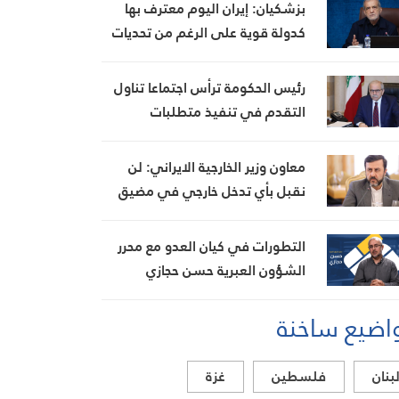
ويتلف 16 خيمة مزروعة بالماريجوانا
بزشكيان: إيران اليوم معترف بها
كدولة قوية على الرغم من تحديات
العامين الماضيين
رئيس الحكومة ترأس اجتماعا تناول
التقدم في تنفيذ متطلبات
مجموعة العمل المالي FATF للخروج
من القائمة الرمادية
معاون وزير الخارجية الايراني: لن
نقبل بأي تدخل خارجي في مضيق
هرمز تحت أي ظرف
التطورات في كيان العدو مع محرر
الشؤون العبرية حسن حجازي
اضيع ساخنة
بنان
فلسطين
غزة