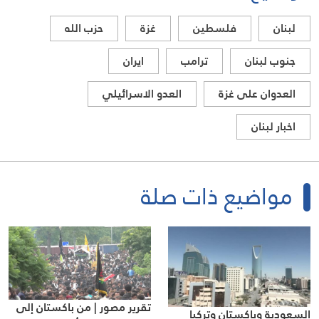
لبنان
فلسطين
غزة
حزب الله
جنوب لبنان
ترامب
ايران
العدوان على غزة
العدو الاسرائيلي
اخبار لبنان
مواضيع ذات صلة
تقرير مصور | من باكستان إلى
السعودية وباكستان وتركيا