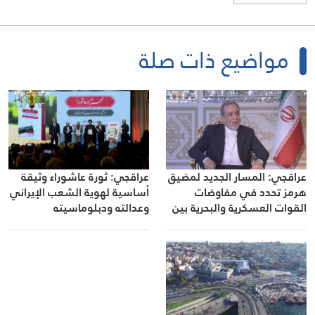
مواضيع ذات صلة
عراقجي: المسار الجديد لمضيق
عراقجي: ثورة عاشوراء وثيقة
هرمز تحدد في مفاوضات
أساسية لهوية الشعب الإيراني
القوات العسكرية والبحرية بين
وعدالته ودبلوماسيته
إيران وعُمان