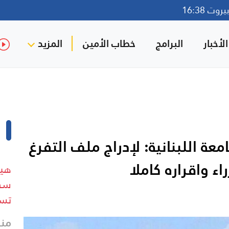
وت 16:38
لأخبار
البرامج
خطاب الأمين
المزيد
عة اللبنانية: لإدراج ملف التفرغ
 واقراره كاملا
هيئ
سفي
تسب
منذ 23 