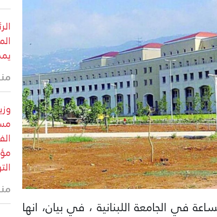
الر
الم
يمك
منذ
وزي
مست
الف
مؤق
الت
منذ
اعة في الجامعة اللبنانية ، في بيان، انها