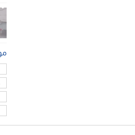
مو
ل
ح
ا
ا