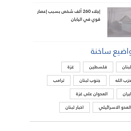
بيضون
إجلاء 260 ألف شخص بسبب إعصار
قوي في اليابان
اضيع ساخنة
بنان
فلسطين
غزة
زب الله
جنوب لبنان
ترامب
يران
العدوان على غزة
لعدو الاسرائيلي
اخبار لبنان