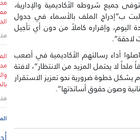
محب
وفى جميع شروطه الأكاديمية والإدارية،
ممر
طالبت ب”إدراج الملف بالأسماء في جدول
الج
 اليوم، وإقراره كاملاً من دون أي تأجيل
منذ
 لاحقة”.
اصلوا أداء رسالتهم الأكاديمية في أصعب
الم
لحاً لا يحتمل المزيد من الانتظار”، لافتة
محب
وال
م يشكل خطوة ضرورية نحو تعزيز الاستقرار
بال
نانية وصون حقوق أساتذتها”.
منذ
الم
أحد