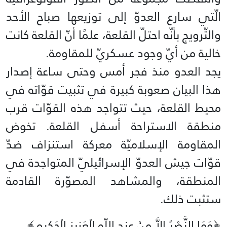
الّتي سارع العدوّ إلى توزيعها صباح الأحد
والتّرويج بأنّه احتلّ القلعة، علمًا أنّ القلعة كانت
خالية من أيّ وجود عسكريّ للمقاومة.
يجد العدو منذ فجر أمس وحتى ساعة إصدار
هذا البيان صعوبة كبيرة في تثبيت قوّاته في
محيط القلعة، حيث تتواجد هذه القوّات قرب
منطقة الاستراحة أسفل القلعة. تخوض
المقاومة الإسلاميّة معركة استنزاف ضدّ
قوّات جيش العدوّ الإسرائيليّ المتواجدة في
المنطقة، والمشاهد المصوّرة القادمة
ستثبت ذلك.
﴿وَمَا النَّصْرُ إِلاَّ مِنْ عِندِ اللّهِ الْعَزِيزِ الْحَكِيم﴾‏