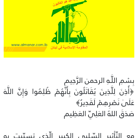
بِسْمِ اللَّـهِ الرحمن الرَّحِيم
‏﴿أُذِنَ لِلَّذِينَ يُقَاتَلُونَ بِأَنَّهُمْ ظُلِمُوا وَإِنَّ اللَّهَ
عَلَىٰ نَصْرِهِمْ لَقَدِيرٌ﴾‏
صَدَقَ اللهُ العَلِيّ العَظِيم
مع التّأثير السّلبي الكبير الّذي تسبّبت به