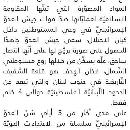
المواد المصوّرة التي تبثّها المقاومة
الإسلاميّة لعمليّاتها ضدّ قوات جيش العدوّ
الإسرائيليّ في وعي المستوطنين داخل
كيان الاحتلال، سعى جيش العدوّ جاهدًا
للحصول على صورة يروّج لها على أنّها انتصار
ساحق، علّه يسكّن من خلالها روع مستوطني
الشّمال، فكان الهدف هو قلعة الشّقيف
التّاريخية في جنوب لبنان والتي تبعد عن
الحدود اللّبنانيّة الفلسطينيّة حوالي 4 كلم
فقط.
على مدى أكثر من 5 أيام، شنّ العدوّ
الإسرائيليّ سلسلة من الاعتداءات الجويّة