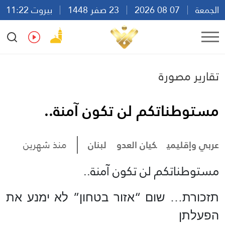
الجمعة
07 08 2026
23 صفر 1448
بيروت 11:22
Ar
En
Fr
Es
تقارير مصورة
مستوطناتكم لن تكون آمنة..
عربي وإقليمي
كيان العدو
لبنان
منذ شهرين
مستوطناتكم لن تكون آمنة..
תזכורת… שום “אזור בטחון” לא ימנע את
הפעלתן