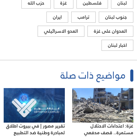
لبنان
فلسطين
غزة
حزب الله
جنوب لبنان
ترامب
ايران
العدوان على غزة
العدو الاسرائيلي
اخبار لبنان
مواضيع ذات صلة
غزة: اعتداءات الاحتلال
تقرير مصور | في بيروت اطلاق
مستمرة.. قصف مدفعي
لمبادرة وطنية ضد التطبيع