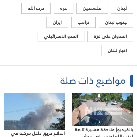
لبنان
فلسطين
غزة
حزب الله
جنوب لبنان
ترامب
ايران
العدوان على غزة
العدو الاسرائيلي
اخبار لبنان
مواضيع ذات صلة
بالفيديو| ملاحقة مسيرة تابعة
اندلاع حريق داخل مركبة في
لحزب الله لجندي في جيش