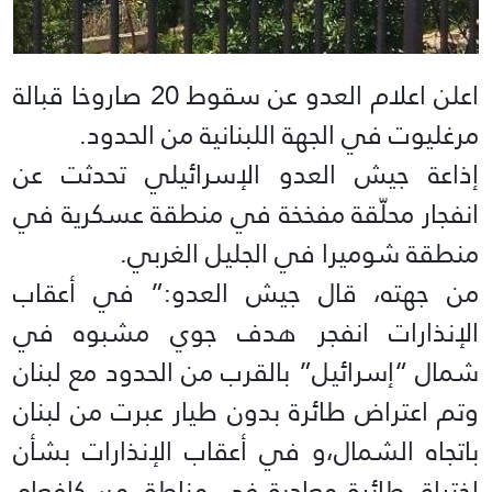
اعلن اعلام العدو عن سقوط 20 صاروخا قبالة
مرغليوت في الجهة اللبنانية من الحدود.
إذاعة جيش العدو الإسرائيلي تحدثت عن
انفجار محلّقة مفخخة في منطقة عسكرية في
منطقة شوميرا في الجليل الغربي.
من جهته، قال جيش العدو:” في أعقاب
الإنذارات انفجر هدف جوي مشبوه في
شمال “إسرائيل” بالقرب من الحدود مع لبنان
وتم اعتراض طائرة بدون طيار عبرت من لبنان
باتجاه الشمال،و في أعقاب الإنذارات بشأن
اختراق طائرة معادية في مناطق مسكافعام