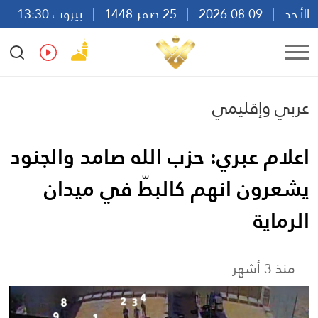
الأحد
09 08 2026
25 صفر 1448
بيروت 13:30
Ar
En
Fr
Es
عربي وإقليمي
اعلام عبري: حزب الله صامد والجنود
يشعرون انهم كالبطّ في ميدان
الرماية
منذ 3 أشهر