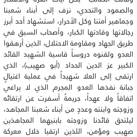
والصمود والتحدي، نزف إلى أبناء شعبنا
وجماهير أمتنا وكل الأحرار، استشهاد أحد أبرز
رجالاتها وقادتها الكبار، وأصحاب السبق في
طريق الجهاد ومقاومة الاحتلال، الذين أرهقوا
العدو ولقنوه دروساً قاسية الشهيد القائد
الكبير عز الدين الحداد (أبو صهيب)، الذي
ارتقى إلى العلا شهيداً في عملية اغتيالٍ
جبانة نفذها العدو المجرم الذي لا يراعي
اتفاقاً ولا عهداً، جريمةٌ أسفرت عن ارتقائه
وزوجته وابنته وعددٍ من أبناء شعبنا المجاهد،
ليلتحق قائدنا وزوجته بابنيهما المجاهدَين
صهيب ومؤمن، اللذين ارتقيا خلال معركة