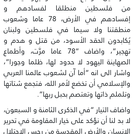
من فلسطين منطلقا لفسادهم و
إفسادهم في الأرض، 78 عاما وشعوب
منطقتنا ولا سيما في فلسطين ولبنان
يُكابدون الحقد الأسود، من قتل و هدم و
تهجير”، واضاف “78 عاما مرَّت، وأطماع
الصهاينة اليهود لا حدود لها، ظلما وجورا”،
واشار الى انه “أما آن لشعوب عالمنا العربي
والإسلامي أن تخضع لأمر الله، فتجمع شتاتها
وتلملم ذاتها وتعتصم بحبل ربها”.
واضاف التيار “في الذكرى الثامنة و السبعون،
لا بد لنا أن نؤكد على خيار المقاومة في تحرير
الإنسان والأرض المقدسة من رجس الإحتلال