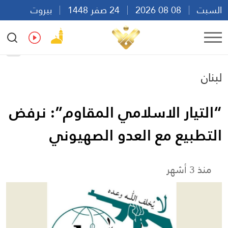
السبت
08 08 2026
24 صفر 1448
بيروت
00:52
Ar
En
Fr
Es
لبنان
“التيار الاسلامي المقاوم”: نرفض
التطبيع مع العدو الصهيوني
منذ 3 أشهر