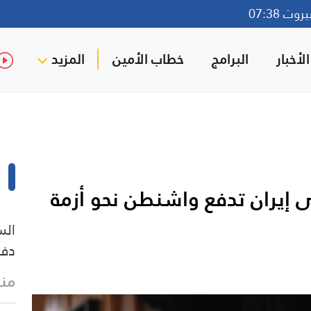
ت 07:38
لأخبار
البرامج
خطاب الأمين
المزيد
لى إيران تدفع واشنطن نحو أزمة
الس
دفا
منذ 3 د