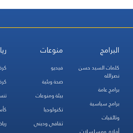
البرامج
منوعات
ريا
كلمات السيد حسن
فيديو
كرة
نصرالله
صحة وبئية
كرة
برامج عامة
بيئة ومنوعات
تن
برامج سياسية
تكنولوجيا
كأس
وثائقيات
ثقافي وديني
ريا
أفلام ومسلسلات