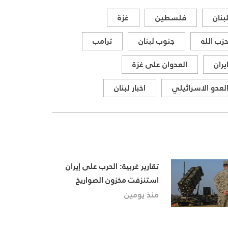
بنان
فلسطين
غزة
زب الله
جنوب لبنان
ترامب
يران
العدوان على غزة
لعدو الاسرائيلي
اخبار لبنان
تقارير غربية: الحرب على إيران
استنزفت مخزون الصواريخ
الأمريكية وأثارت قلقًا داخل
منذ يومين
البنتاغون