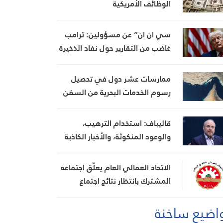
الوظائف الأمريكية
سي ان ان” عن مسؤولين: ترامب
غاضب من التقارير حول نفاد الذخيرة
ويعتبر أنها تضعف موقفه في
المفاوضات
ممارسات عشر دول في تحصيل
رسوم الخدمات البحرية من السفن
قاليباف: استخدام الترهيب،
والوعود المنكوثة، والأخبار الكاذبة
كأوراق ضغط هي استراتيجية فاشلة
الاتحاد العمالي العام يعلّق اجتماعه
المشترك بانتظار نتائج اجتماع
السراي الحكومي
اضيع ساخنة