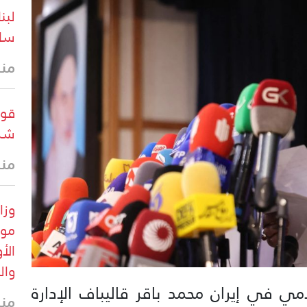
ساع
منذ 16 
قوا
شرق
منذ 21 
موق
الأ
وال
 في إيران محمد باقر قاليباف الإدارة
منذ