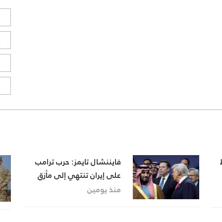
ل
ح
ا
ا
فايننشال تايمز: حرب ترامب
على إيران تنتهي إلى مأزق
ة
استراتيجي… وهرمز يتحول
منذ يومين
إلى محور أي تسوية