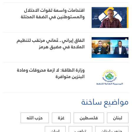
اقتحامات واسعة لقوات الاحتلال
والمستوطنين في الضفة المحتلة
اتفاق إيراني ـ عُماني مرتقب لتنظيم
الملاحة في مضيق هرمز
وزارة الطاقة: لا ازمة محروقات ومادة
البنزين متوافرة
مواضيع ساخنة
لبنان
فلسطين
غزة
حزب الله
جنوب لبنان
ترامب
ايران