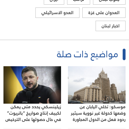
العدوان على غزة
العدو الاسرائيلي
اخبار لبنان
مواضيع ذات صلة
موسكو: تخلي اليابان عن
زيلينسكي يحدد متى يمكن
وضعها كدولة غير نووية سيثير
لكييف إنتاج صواريخ “باتريوت”
ردود فعل من الدول المجاورة
في حال حصولها على الترخيص