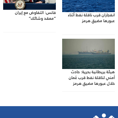
فانس: التفاوض مع إيران
انفجاران قرب ناقلة نفط أثناء
“معقد وشائك”
عبورها مضيق هرمز
هيئة بريطانية بحرية: حادث
أمني لناقلة نفط قرب عُمان
خلال عبورها مضيق هرمز