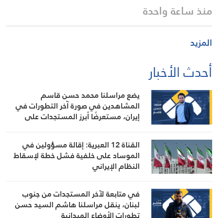
منذ ساعة واحدة
المزيد
أحدث الأخبار
يضع مراسلنا محمد حسن قاسم
المشاهدين في صورة آخر التطورات في
إيران، مستعرضًا أبرز المستجدات على
الساحتين السياسية والميدانية، إلى جانب
المواقف الرسمية وأبرز التطورات ذات
القناة 12 العبرية: إقالة مسؤولين في
الصلة بالشأنين الداخلي والإقليمي
الموساد على خلفية فشل خطة لإسقاط
النظام الإيراني
في متابعة لآخر المستجدات من جنوب
لبنان، ينقل مراسلنا هاشم السيد حسن
تطورات الأوضاع الميدانية